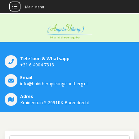
Main Menu
Huidtherapie
Angela Utberg
Telefoon & Whatsapp
+31 6 4004 7313
Email
info@huidtherapieangelautberg.nl
Adres
Kruidentuin 5 2991RK Barendrecht