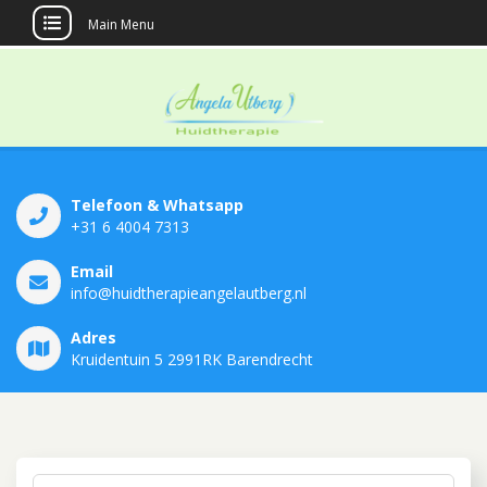
Main Menu
Huidtherapie
Angela Utberg
Telefoon & Whatsapp
+31 6 4004 7313
Email
info@huidtherapieangelautberg.nl
Adres
Kruidentuin 5 2991RK Barendrecht