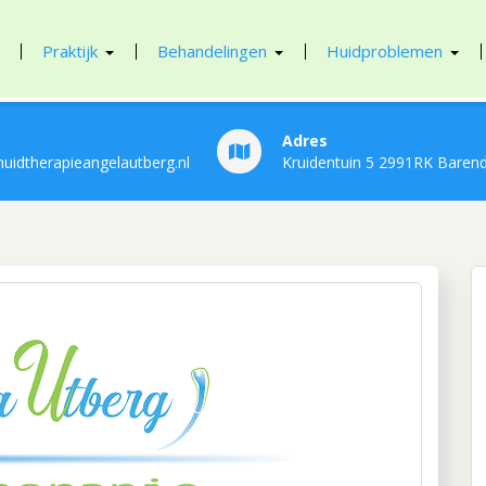
Praktijk
Behandelingen
Huidproblemen
 Utberg
Adres
uidtherapieangelautberg.nl
Kruidentuin 5 2991RK Baren